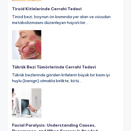
Tiroid Kitlelerinde Cerrahi Tedavi
Tiroid bezi, boynun ön kısmında yer alan ve vücudun
metabolizmasını düzenleyen hayati bir…
Tükrük Bezi Tümörlerinde Cerrahi Tedavi
Tükrük bezlerinde görülen kitlelerin büyük bir kısmı iyi
huylu (benign) olmakla birlikte, kötü…
Facial Paralysis: Understanding Causes,
Recurrence, and When Surgery Is Needed