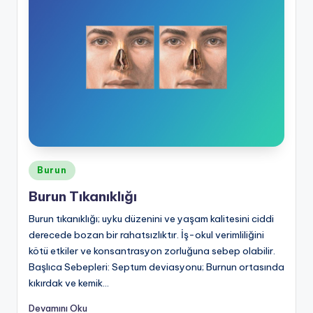
ü
n
e
y
t
K
U
Posted
C
Burun
in
U
Burun Tıkanıklığı
R
Burun tıkanıklığı; uyku düzenini ve yaşam kalitesini ciddi
derecede bozan bir rahatsızlıktır. İş-okul verimliliğini
kötü etkiler ve konsantrasyon zorluğuna sebep olabilir.
Başlıca Sebepleri: Septum deviasyonu; Burnun ortasında
kıkırdak ve kemik…
Devamını Oku