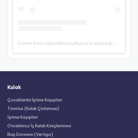
Cüneyt Kucur (@profdrcuneytkucur)'in paylaştığı bir gönderi
Kulak
Çocuklarda İşitme Kayıpları
Tinnitus (Kulak Çınlaması)
İşitme Kayıpları
Otoskleroz İç Kulak Kireçlenmesi
Baş Dönmesi (Vertigo)