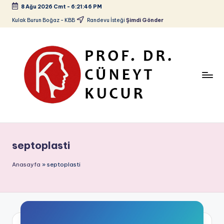
8 Ağu 2026 Cmt
-
6:21:46 PM
Skip
Kulak Burun Boğaz - KBB
Randevu İsteği
Şimdi Gönder
to
content
P
Kulak
Burun
r
Boğaz
septoplasti
o
-
KBB
f.
Anasayfa
»
septoplasti
D
r.
C