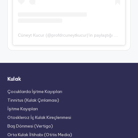
Cüneyt Kucur (@profdrcuneytkucur)'in paylaştığı bir gönderi
Kulak
Çocuklarda İşitme Kayıpları
Tinnitus (Kulak Çınlaması)
İşitme Kayıpları
Otoskleroz İç Kulak Kireçlenmesi
Baş Dönmesi (Vertigo)
Orta Kulak İltihabı (Otitis Media)