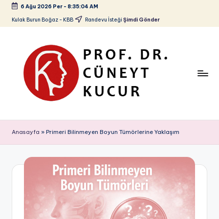
6 Ağu 2026 Per
-
8:35:05 AM
Skip
Kulak Burun Boğaz - KBB
Randevu İsteği
Şimdi Gönder
to
content
P
Kulak
Burun
r
Anasayfa
»
Primeri Bilinmeyen Boyun Tümörlerine Yaklaşım
Boğaz
o
-
KBB
f.
D
r.
C