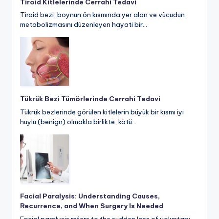
Tiroid Kitlelerinde Cerrahi Tedavi
Tiroid bezi, boynun ön kısmında yer alan ve vücudun
metabolizmasını düzenleyen hayati bir…
Tükrük Bezi Tümörlerinde Cerrahi Tedavi
Tükrük bezlerinde görülen kitlelerin büyük bir kısmı iyi
huylu (benign) olmakla birlikte, kötü…
Facial Paralysis: Understanding Causes,
Recurrence, and When Surgery Is Needed
Facial paralysis refers to the sudden loss of voluntary