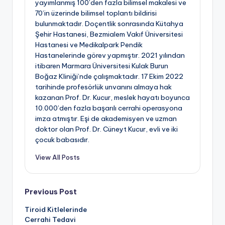
yayımlanmış 100’den fazla bilimsel makalesi ve
70’in üzerinde bilimsel toplantı bildirisi
bulunmaktadır. Doçentlik sonrasında Kütahya
Şehir Hastanesi, Bezmialem Vakıf Üniversitesi
Hastanesi ve Medikalpark Pendik
Hastanelerinde görev yapmıştır. 2021 yılından
itibaren Marmara Üniversitesi Kulak Burun
Boğaz Kliniği’nde çalışmaktadır. 17 Ekim 2022
tarihinde profesörlük unvanını almaya hak
kazanan Prof. Dr. Kucur, meslek hayatı boyunca
10.000’den fazla başarılı cerrahi operasyona
imza atmıştır. Eşi de akademisyen ve uzman
doktor olan Prof. Dr. Cüneyt Kucur, evli ve iki
çocuk babasıdır.
View All Posts
Post
Previous Post
Tiroid Kitlelerinde
navigation
Cerrahi Tedavi