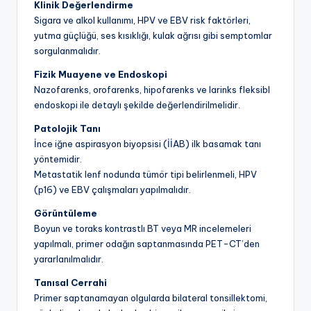
Klinik Değerlendirme
Sigara ve alkol kullanımı, HPV ve EBV risk faktörleri,
yutma güçlüğü, ses kısıklığı, kulak ağrısı gibi semptomlar
sorgulanmalıdır.
Fizik Muayene ve Endoskopi
Nazofarenks, orofarenks, hipofarenks ve larinks fleksibl
endoskopi ile detaylı şekilde değerlendirilmelidir.
Patolojik Tanı
İnce iğne aspirasyon biyopsisi (İİAB) ilk basamak tanı
yöntemidir.
Metastatik lenf nodunda tümör tipi belirlenmeli, HPV
(p16) ve EBV çalışmaları yapılmalıdır.
Görüntüleme
Boyun ve toraks kontrastlı BT veya MR incelemeleri
yapılmalı, primer odağın saptanmasında PET-CT’den
yararlanılmalıdır.
Tanısal Cerrahi
Primer saptanamayan olgularda bilateral tonsillektomi,