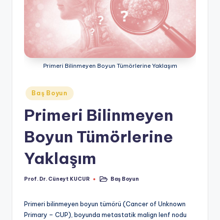
ü
n
e
y
Primeri Bilinmeyen Boyun Tümörlerine Yaklaşım
t
K
Posted
Baş Boyun
in
U
Primeri Bilinmeyen
C
Boyun Tümörlerine
U
R
Yaklaşım
Prof. Dr. Cüneyt KUCUR
Baş Boyun
Posted
Posted
by
in
Primeri bilinmeyen boyun tümörü (Cancer of Unknown
Primary – CUP), boyunda metastatik malign lenf nodu