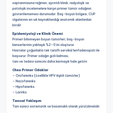
saptanmasına rağmen, ayrıntılı klinik, radyolojik ve
patolojik incelemelere karşın primer tümör odağının
gösterilememesi durumudur. Baş-boyun bölgesi, CUP
olgularının en sık kaynaklandığı anatomik alanlardan
biridir.
Epidemiyoloji ve Klinik Önemi
Primeri bilinmeyen boyun tümörleri, baş-boyun
kanserlerinin yaklaşık %2–5’ini oluşturur.
Hastalar çoğunlukla tek taraflı servikal lenfadenopati ile
başvurur. Primer odağın gizli kalması,
tanı ve tedavi sürecini daha karmaşık hale getirir.
Olası Primer Odaklar
– Orofarenks (özellikle HPV ilişkili tümörler)
– Nazofarenks
– Hipofarenks
– Larinks
Tanısal Yaklaşım
Tanı süreci sistematik ve basamaklı olarak yürütülmelidir.