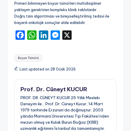
Primeri bilinmeyen boyun tümörleri multidisipliner
yaklaşım gerektiren kompleks klinik tablolardır.
Doğru tanı algoritması ve bireyselleştirilmiş tedavi ile
başarılı onkolojik sonuçlar elde edilebilir.
F
W
Li
M
X
a
h
n
e
c
a
k
s
Tags:
Boyun Tümörü
e
ts
e
s
b
A
dI
e
Last updated on 28 Ocak 2026
o
p
n
n
o
p
g
Prof. Dr. Cüneyt KUCUR
k
er
PROF. DR. CÜNEYT KUCUR 25 Yıllık Mesleki
Deneyim ile… Prof. Dr. Cüneyt Kucur, 14 Mart
1979 tarihinde Erzurum’da doğmuştur. 2003
yılında Marmara Üniversitesi Tıp Fakültesi’nden
mezun olmuş ve Kulak Burun Boğaz (KBB)
uzmanlık eğitimini İstanbul’da tamamlamıştır.